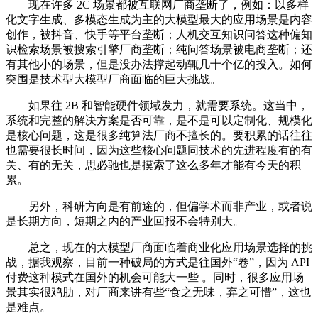
现在许多 2C 场景都被互联网厂商垄断了，例如：以多样
化文字生成、多模态生成为主的大模型最大的应用场景是内容
创作，被抖音、快手等平台垄断；人机交互知识问答这种偏知
识检索场景被搜索引擎厂商垄断；纯问答场景被电商垄断；还
有其他小的场景，但是没办法撑起动辄几十个亿的投入。如何
突围是技术型大模型厂商面临的巨大挑战。
如果往 2B 和智能硬件领域发力，就需要系统。这当中，
系统和完整的解决方案是否可靠，是不是可以定制化、规模化
是核心问题，这是很多纯算法厂商不擅长的。要积累的话往往
也需要很长时间，因为这些核心问题同技术的先进程度有的有
关、有的无关，思必驰也是摸索了这么多年才能有今天的积
累。
另外，科研方向是有前途的，但偏学术而非产业，或者说
是长期方向，短期之内的产业回报不会特别大。
总之，现在的大模型厂商面临着商业化应用场景选择的挑
战，据我观察，目前一种破局的方式是往国外“卷”，因为 API
付费这种模式在国外的机会可能大一些 。同时，很多应用场
景其实很鸡肋，对厂商来讲有些“食之无味，弃之可惜”，这也
是难点。