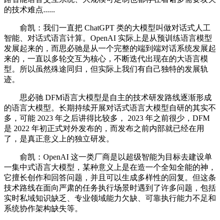
的技术难点......
俞凯：我们一直把 ChatGPT 类的大模型叫做对话式人工
智能、对话式语言计算。OpenAI 实际上是从预训练语言模型
发展起来的，而思必驰是从一个完整的端到端对话系统发展起
来的，一直以多轮交互为核心，不断迭代出现在的大语言模
型。所以虽然殊途同归，但实际上我们有自己独特的发展轨
迹。
思必驰 DFM语言大模型是自主的技术研发路线逐渐形成
的语言大模型。长期持续开展对话式语言大模型自研的其实不
多，可能 2023 年之后讲得比较多， 2023 年之前很少，DFM
是 2022 年初正式对外发布的，而发布之前内部就已经在用
了，是真正意义上的独立研发。
俞凯：OpenAI 这一类厂商是以超级智能为目标去建设单
一集中式语言大模型，某种意义上是在造一个全知全能的神，
它擅长创作和回答问题，并且可以生成多样性的回复。但这条
技术路线在面向严肃的任务执行场景时遇到了许多问题，包括
实时私域知识缺乏、专业领域能力欠缺、可靠执行能力不足和
系统协作架构缺失等。