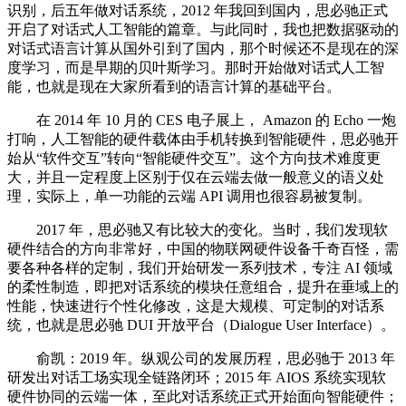
识别，后五年做对话系统，2012 年我回到国内，思必驰正式
开启了对话式人工智能的篇章。与此同时，我也把数据驱动的
对话式语言计算从国外引到了国内，那个时候还不是现在的深
度学习，而是早期的贝叶斯学习。那时开始做对话式人工智
能，也就是现在大家所看到的语言计算的基础平台。
在 2014 年 10 月的 CES 电子展上， Amazon 的 Echo 一炮
打响，人工智能的硬件载体由手机转换到智能硬件，思必驰开
始从“软件交互”转向“智能硬件交互”。这个方向技术难度更
大，并且一定程度上区别于仅在云端去做一般意义的语义处
理，实际上，单一功能的云端 API 调用也很容易被复制。
2017 年，思必驰又有比较大的变化。当时，我们发现软
硬件结合的方向非常好，中国的物联网硬件设备千奇百怪，需
要各种各样的定制，我们开始研发一系列技术，专注 AI 领域
的柔性制造，即把对话系统的模块任意组合，提升在垂域上的
性能，快速进行个性化修改，这是大规模、可定制的对话系
统，也就是思必驰 DUI 开放平台（Dialogue User Interface）。
俞凯：2019 年。纵观公司的发展历程，思必驰于 2013 年
研发出对话工场实现全链路闭环；2015 年 AIOS 系统实现软
硬件协同的云端一体，至此对话系统正式开始面向智能硬件；