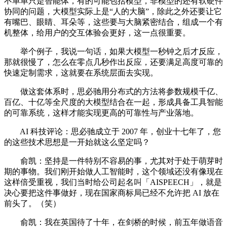
不单单只是智能体，有的可能包括模型，非模型的还有软硬件
协同的问题，大模型实际上是“人的大脑”，除此之外还要让它
有嘴巴、眼睛、耳朵等，这些要与大脑紧密结合，组成一个有
机整体，给用户的交互体验会更好，这一点很重要。
举个例子，我说一句话，如果大模型一秒钟之后才反应，
那就很慢了，怎么在零点几秒作出反应，还要满足高度可靠的
快速定制需求，这就要在系统层面去实现。
做这套体系时，思必驰用分布式的方法将参数规模千亿、
百亿、十亿等全尺度的大模型结合在一起，形成具备工具智能
的可靠系统，这样才能实现更高的可靠性与产业落地。
AI 科技评论：思必驰成立于 2007 年，创业十七年了，您
的这些技术思想是一开始就这么坚定吗？
俞凯：坚持是一件特别不容易的事，尤其对于处于萌芽时
期的事物。我们刚开始做人工智能时，这个领域还没有像现在
这样倍受重视，我们当时给公司起名叫「AISPEECH」，就是
决心要把这件事做好，现在国家商标局已经不允许把 AI 放在
前头了。（笑）
俞凯：我在英国待了十年，在剑桥的时候，前五年做语音