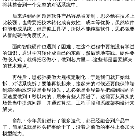
将其整合到一个完整的对话系统中。
后来遇到的问题是软件产品容易被复制，思必驰在技术上
比较强，也需要把技术转化成有效性、成本等优势，虽然软件
也能形成系统，但是偏工具型，所以不能纯靠软件，思必驰要
从智能硬件角度切入。
面向智能硬件也遇到了困难，在这个过程中要把没有学过
的知识，通过学习转化成自己的东西，然后落地实践。硬件要
做嵌入式，就得把它做小，做到芯片里......这些都是需要解决
的技术难点。
再往后，思必驰要做大规模定制化，于是我们就开始就
拆，对话系统拆了要能再接起来，接起来的时候还要能保障端
到端的响应速度是业界领先，思必驰是业界最早把端到端的响
应速度做到 1 秒以内的，后来有些人跟进了。这需要从真实的
场景当中提炼问题，并通过算法、工程手段和系统架构设计来
解决。
俞凯：今年我们进行了很多迭代，都已经融合到产品中
了，简单说就是闷头把事给干了，沿着之前做的事往上叠加大
模型能力。