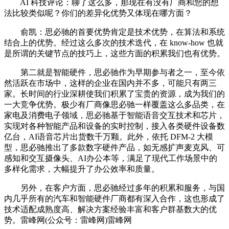
AI 科技评论：聊了这么多，那现在有没有厂商和您的想
法比较类似呢？你们的差异化优势又体现在哪方面？
俞凯：思必驰的首要优势肯定是技术优势，在算法和系统
结合上的优势。经过这么多次的技术迭代，在 know-how 也就
是所谓的关键节点的技巧上，这些方面的积累我们也有优势。
第二就是智能硬件，思必驰作为早期参与者之一，至今依
然活跃在市场中，这样的企业在国内并不多，可能只有两三
家。长时间的行业深耕使我们积累了宝贵的资源，成为我们的
一大竞争优势。极少有厂商像思必驰一样覆盖这么多品类，在
家电及消费电子领域，思必驰基于智能语音交互技术和芯片，
实现对各种智能产品和设备的实时控制，接入各类硬件设备数
亿台，AI语音芯片出货数千万颗。此外，依托 DFM-2 大模
型，思必驰推出了多款数字硬件产品，如无感扩声麦克风、可
感知和交互摄像头、AI办公本等，满足了现代工作场景中的
多样化需求，大幅提升了办公效率和质量。
另外，在客户方面，思必驰经过多年的积累和服务，与国
内几乎所有的汽车和智能硬件厂商都有深入合作，这也形成了
技术适配成熟度高、解决方案经验丰富和客户群基数大的优
势。雷峰网(公众号：雷峰网)雷峰网