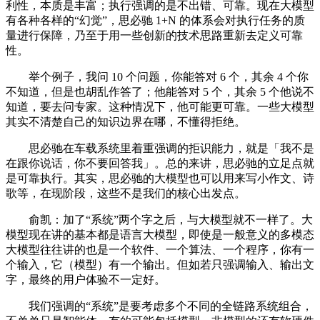
利性，本质是丰富；执行强调的是不出错、可靠。现在大模型
有各种各样的“幻觉”，思必驰 1+N 的体系会对执行任务的质
量进行保障，乃至于用一些创新的技术思路重新去定义可靠
性。
举个例子，我问 10 个问题，你能答对 6 个，其余 4 个你
不知道，但是也胡乱作答了；他能答对 5 个，其余 5 个他说不
知道，要去问专家。这种情况下，他可能更可靠。一些大模型
其实不清楚自己的知识边界在哪，不懂得拒绝。
思必驰在车载系统里着重强调的拒识能力，就是「我不是
在跟你说话，你不要回答我」。总的来讲，思必驰的立足点就
是可靠执行。其实，思必驰的大模型也可以用来写小作文、诗
歌等，在现阶段，这些不是我们的核心出发点。
俞凯：加了“系统”两个字之后，与大模型就不一样了。大
模型现在讲的基本都是语言大模型，即使是一般意义的多模态
大模型往往讲的也是一个软件、一个算法、一个程序，你有一
个输入，它（模型）有一个输出。但如若只强调输入、输出文
字，最终的用户体验不一定好。
我们强调的“系统”是要考虑多个不同的全链路系统组合，