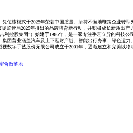
仗该模式于2025年荣获中国质量。坚持不懈地鞭策企业转型升
省市场监管局2025年推出的品牌培育新行动，并积极成长新质
吉利控股集团”）始建于1986年，是一家专注手艺立异的科技
，集团营业涵盖汽车及上下逛财产链、智能出行办事、绿色运力
视数字手艺股份无限公司成立于2001年，逐渐建立和完美以物联
稠密合做落地