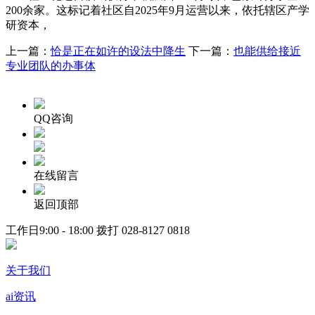
200余家。这标记着社区自2025年9月运营以来，依托辖区产学
研资本，
上一篇：
恰是正在如许的设法中降生
下一篇：
也能供给接近
专业团队的办事体
QQ咨询
在线留言
返回顶部
工作日9:00 - 18:00 拨打
028-8127 0818
关于我们
ai资讯