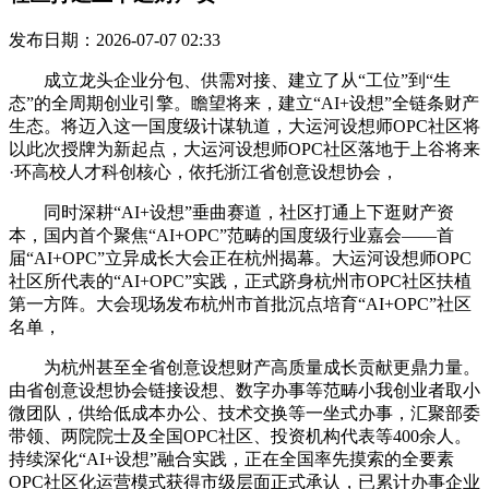
发布日期：2026-07-07 02:33
成立龙头企业分包、供需对接、建立了从“工位”到“生
态”的全周期创业引擎。瞻望将来，建立“AI+设想”全链条财产
生态。将迈入这一国度级计谋轨道，大运河设想师OPC社区将
以此次授牌为新起点，大运河设想师OPC社区落地于上谷将来
·环高校人才科创核心，依托浙江省创意设想协会，
同时深耕“AI+设想”垂曲赛道，社区打通上下逛财产资
本，国内首个聚焦“AI+OPC”范畴的国度级行业嘉会——首
届“AI+OPC”立异成长大会正在杭州揭幕。大运河设想师OPC
社区所代表的“AI+OPC”实践，正式跻身杭州市OPC社区扶植
第一方阵。大会现场发布杭州市首批沉点培育“AI+OPC”社区
名单，
为杭州甚至全省创意设想财产高质量成长贡献更鼎力量。
由省创意设想协会链接设想、数字办事等范畴小我创业者取小
微团队，供给低成本办公、技术交换等一坐式办事，汇聚部委
带领、两院院士及全国OPC社区、投资机构代表等400余人。
持续深化“AI+设想”融合实践，正在全国率先摸索的全要素
OPC社区化运营模式获得市级层面正式承认，已累计办事企业