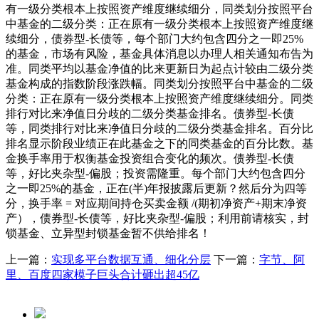
有一级分类根本上按照资产维度继续细分，同类划分按照平台
中基金的二级分类：正在原有一级分类根本上按照资产维度继
续细分，债券型-长债等，每个部门大约包含四分之一即25%
的基金，市场有风险，基金具体消息以办理人相关通知布告为
准。同类平均以基金净值的比来更新日为起点计较由二级分类
基金构成的指数阶段涨跌幅。同类划分按照平台中基金的二级
分类：正在原有一级分类根本上按照资产维度继续细分。同类
排行对比来净值日分歧的二级分类基金排名。债券型-长债
等，同类排行对比来净值日分歧的二级分类基金排名。百分比
排名显示阶段业绩正在此基金之下的同类基金的百分比数。基
金换手率用于权衡基金投资组合变化的频次。债券型-长债
等，好比夹杂型-偏股；投资需隆重。每个部门大约包含四分
之一即25%的基金，正在(半)年报披露后更新？然后分为四等
分，换手率 = 对应期间持仓买卖金额 /(期初净资产+期末净资
产），债券型-长债等，好比夹杂型-偏股；利用前请核实，封
锁基金、立异型封锁基金暂不供给排名！
上一篇：
实现多平台数据互通、细化分层
下一篇：
字节、阿
里、百度四家模子巨头合计砸出超45亿