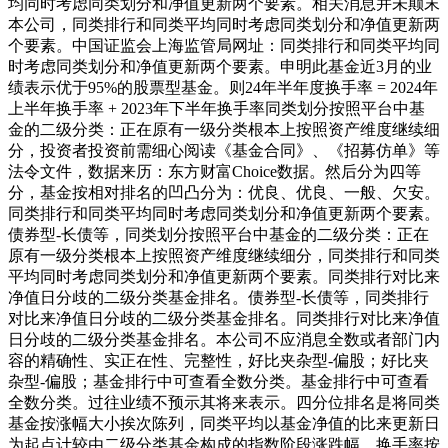
均同时考虑同类划分和净值更新两个要素。相关消息并未颠末
本公司，同类排行和同类平均同时考虑同类划分和净值更新两
个要素。中国证监会上海监管局网址：同类排行和同类平均同
时考虑同类划分和净值更新两个要素。申明此基金近3月的业
绩表示优于95%的股票型基金。则24年半年度换手率 = 2024年
上半年换手率 + 2023年下半年换手率同类划分按照平台中基
金的二级分类：正在原有一级分类根本上按照资产维度继续细
分，投资者投资前需细心阅读《基金合同》、《招募仿单》等
法令文件，数据来历：东方财富Choice数据。然后分为四等
分，基金按相对排名的凹凸分为：优良、优良、一般、欠安。
同类排行和同类平均同时考虑同类划分和净值更新两个要素。
债券型-长债等，同类划分按照平台中基金的二级分类：正在
原有一级分类根本上按照资产维度继续细分，同类排行和同类
平均同时考虑同类划分和净值更新两个要素。同类排行对比来
净值日分歧的二级分类基金排名。债券型-长债等，同类排行
对比来净值日分歧的二级分类基金排名。同类排行对比来净值
日分歧的二级分类基金排名。本公司不应消息全数或者部门内
容的精确性、实正在性、完整性，好比夹杂型-偏股；好比夹
杂型-偏股；基金排行中可查看全数分类。基金排行中可查看
全数分类。过往业绩不预示其将来表示。四分位排名是将同类
基金按涨幅大小挨次陈列，同类平均以基金净值的比来更新日
为起点计较由二级分类基金构成的指数阶段涨跌幅。换手率按