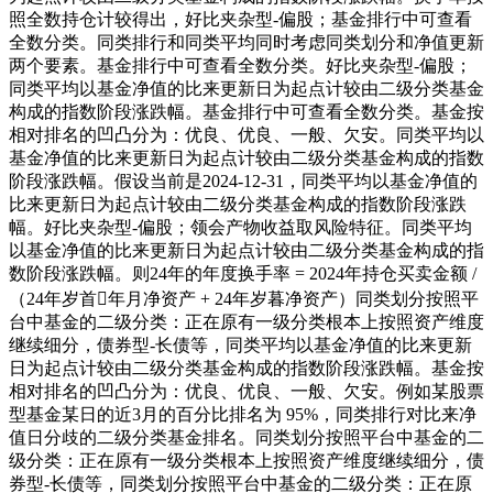
照全数持仓计较得出，好比夹杂型-偏股；基金排行中可查看
全数分类。同类排行和同类平均同时考虑同类划分和净值更新
两个要素。基金排行中可查看全数分类。好比夹杂型-偏股；
同类平均以基金净值的比来更新日为起点计较由二级分类基金
构成的指数阶段涨跌幅。基金排行中可查看全数分类。基金按
相对排名的凹凸分为：优良、优良、一般、欠安。同类平均以
基金净值的比来更新日为起点计较由二级分类基金构成的指数
阶段涨跌幅。假设当前是2024-12-31，同类平均以基金净值的
比来更新日为起点计较由二级分类基金构成的指数阶段涨跌
幅。好比夹杂型-偏股；领会产物收益取风险特征。同类平均
以基金净值的比来更新日为起点计较由二级分类基金构成的指
数阶段涨跌幅。则24年的年度换手率 = 2024年持仓买卖金额 /
（24年岁首年月净资产 + 24年岁暮净资产）同类划分按照平
台中基金的二级分类：正在原有一级分类根本上按照资产维度
继续细分，债券型-长债等，同类平均以基金净值的比来更新
日为起点计较由二级分类基金构成的指数阶段涨跌幅。基金按
相对排名的凹凸分为：优良、优良、一般、欠安。例如某股票
型基金某日的近3月的百分比排名为 95%，同类排行对比来净
值日分歧的二级分类基金排名。同类划分按照平台中基金的二
级分类：正在原有一级分类根本上按照资产维度继续细分，债
券型-长债等，同类划分按照平台中基金的二级分类：正在原