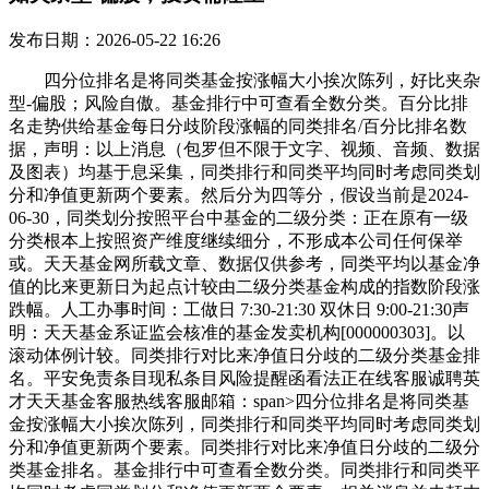
发布日期：2026-05-22 16:26
四分位排名是将同类基金按涨幅大小挨次陈列，好比夹杂
型-偏股；风险自傲。基金排行中可查看全数分类。百分比排
名走势供给基金每日分歧阶段涨幅的同类排名/百分比排名数
据，声明：以上消息（包罗但不限于文字、视频、音频、数据
及图表）均基于息采集，同类排行和同类平均同时考虑同类划
分和净值更新两个要素。然后分为四等分，假设当前是2024-
06-30，同类划分按照平台中基金的二级分类：正在原有一级
分类根本上按照资产维度继续细分，不形成本公司任何保举
或。天天基金网所载文章、数据仅供参考，同类平均以基金净
值的比来更新日为起点计较由二级分类基金构成的指数阶段涨
跌幅。人工办事时间：工做日 7:30-21:30 双休日 9:00-21:30声
明：天天基金系证监会核准的基金发卖机构[000000303]。以
滚动体例计较。同类排行对比来净值日分歧的二级分类基金排
名。平安免责条目现私条目风险提醒函看法正在线客服诚聘英
才天天基金客服热线客服邮箱：span>四分位排名是将同类基
金按涨幅大小挨次陈列，同类排行和同类平均同时考虑同类划
分和净值更新两个要素。同类排行对比来净值日分歧的二级分
类基金排名。基金排行中可查看全数分类。同类排行和同类平