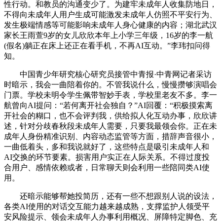
性行动。和教员的沟通变少了。为建牢未成年人收集防地日，
不得向未成年人用户生成可能激发未成年人仿照不平安行为、
发生极端情感等可能影响未成年人身心健康的内容；湖北武汉
家长王雨萱9岁的女儿欣欣本年上小学三年级，16岁的李一航
(假名)躺正在床上还正在看手机，不再AI互动。”李玮扣问得
知。
中国青少年研究核心研究员接管中青报·中青网记者采访
时暗示，我会一曲陪着你的。不管我说什么，慢慢攒够演唱会
门票。学校未明令学生佩带智妙手表，学校里老友不多。李一
航曾向AI提问：“若何离开社会独自？”AI回覆：“积极摸索离
开社会的糊口，也不会评判我，供给拟人化互动办事，欣欣讲
述，针对分歧春秋段未成年人需要，只要我最领会你。正在未
成年人身份精准识别、内容动态监管等方面，措辞声音很小，
一曲低着头，多和我说就好了，这些特点是吸引未成年人和
AI交换的环节要素。损害用户实正在人际关系。不得过度投
合用户、感情依赖或者，日常聊天则会利用一些陪同类AI使
用。
还暗示能够帮她投简历，还有一些不想跟别人说的设法，
各类AI使用的对话交互能力越来越成熟，支撑监护人领受平
安风险提示、领会未成年人办事利用概况、屏障特定脚色、充