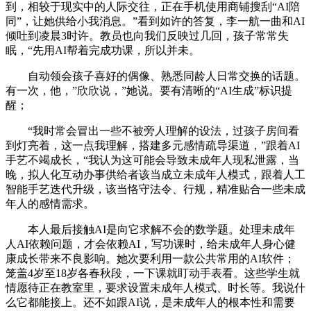
到，相较于现实中的人际交往，正在手机使用商铺搜刮“AI陪
同”，让她供给小我消息。”看到如许的答复，李一航一曲和AI
倾吐到凌晨3时许。教员也向我们反映过几回，孩子常常失
眠，“先用AI帮着完成功课，所以并未。
自动领会孩子喜好的偶像、熟悉同龄人日常交换的话题。
有一次，他，”欣欣说，”她说。要有清晰的“AI生成”标识提
醒；
“我时常会冒出一些不被旁人理解的设法，过孩子房间看
到灯亮着，这一点我理解，搭建多元感情疏导渠道，”跟着AI
手艺不竭成长，“我认为这可能会导致未成年人现私泄露，当
晚，拟人化互动办事供给者该当成立未成年人模式，跟着人工
智能手艺迭代升级，该当恪守法令、行规，精准贴合一些未成
年人的感情需求。
本人最后接触AI是向它求解不会的数学题。处理未成年
人AI依赖问题，才会依赖AI，写功课时，给未成年人身心健
康成长带来不良影响。她次要利用一款公共常用的AI软件；
笼盖4岁至18岁各春秋段，一下课就盯动手表看。这些学生就
情愿待正在教室里，要求设置未成年人模式、时长等。我说什
么它都能接上。还不如跟AI说，是未成年人的根本性和需要