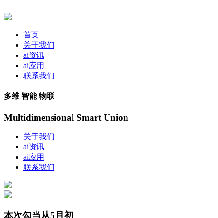
首页
关于我们
ai资讯
ai应用
联系我们
多维 智能 物联
Multidimensional Smart Union
关于我们
ai资讯
ai应用
联系我们
本次勾当从5月初