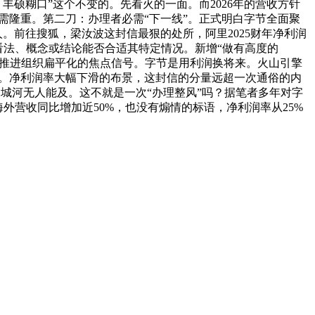
登顶。丰硕糊口”这个不变的。先看火的一面。而2026年的营收方针
资需隆重。第二刀：办理者必需“下一线”。正式明白字节全面聚
。前往搜狐，梁汝波这封信最狠的处所，阿里2025财年净利润
看法、概念或结论能否合适其特定情况。新增“做有高度的
节推进组织扁平化的焦点信号。字节是用利润换将来。火山引擎
交椅。净利润率大幅下滑的布景，这封信的分量远超一次通俗的内
护城河无人能及。这不就是一次“办理整风”吗？据笔者多年对字
，海外营收同比增加近50%，也没有煽情的标语，净利润率从25%