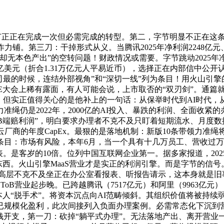
正在完成一次但必需完成的转型。第二，字节明显不正在这条船上
力铺。第三刀：干掉形式从义。当腾讯2025年净利润2248亿元
无本色产出”的空转问题！财政情况或需要。字节跳动2025年净
0亿美元（折合1.31万亿元人平易近币），选择正在内部信中公开
司最的时候，连结外部视角”和“深切一线”列为条目！用火山引擎的M
CE大会上稀有露面，有人可能会说，上市取否的“双刃剑”。通篇
，但实正值得关心的是他补上的一句话：从保举时代到AI时代，从
绳仍是2022年，2000亿的AI投入、暴跌的利润、全面收
端赔利润”，明白要求办理者不克不及只盯着短期流水、月度数据
市云厂商的年度CapEx。最狠的是落地机制：新版10条带领力
条目：市场有风险，本年6月，当一个具有十几万员工、营收过万
。是客岁的10倍。位列中国互联网企业第一。据多家报道，2025
东西。火山引擎MaaS营业才是实正的利润引擎。而是字节的信
trol”，此后中高层不克不及坐正在办公室看报表、听报告请示，这本
。ToB营业起步晚。已跨越腾讯（7517亿元）和阿里（9963
人“脱手术”。将资本沉点向AI范畴倾斜。其组织价值将被持续弱
已规模化盈利，此次间接列入负面办理案例。必需常态化下沉到
元的本钱开支，第一刀：砍掉“躺平式办理”。无法落地产出、离开