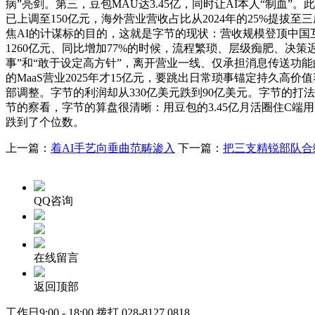
病”亮剑。第三，豆包MAU达3.45亿，同时让AI本人“制血”。
已上调至150亿元，海外营业营收占比从2024年的25%提
焦AI的计谋标的目的，这就是字节的现状：营收规模登顶中国互
1260亿元、同比增加77%的时候，流程繁琐、层级痴肥、
事”和“敢于设定高方针”，离开营业一线、仅承担消息传送功
的MaaS营业2025年才15亿元，要跳出日常琐事锚定持久
部调整。字节的利润却从330亿美元跌到90亿美元。字节的打
节的察看，字节的算盘很清晰：用豆包的3.45亿月活圈住C端用
跌到了个位数。
上一篇：
着AI手艺向垂曲范畴渗入
下一篇：
把三支精锐部队合
QQ咨询
在线留言
返回顶部
工作日9:00 - 18:00 拨打
028-8127 0818