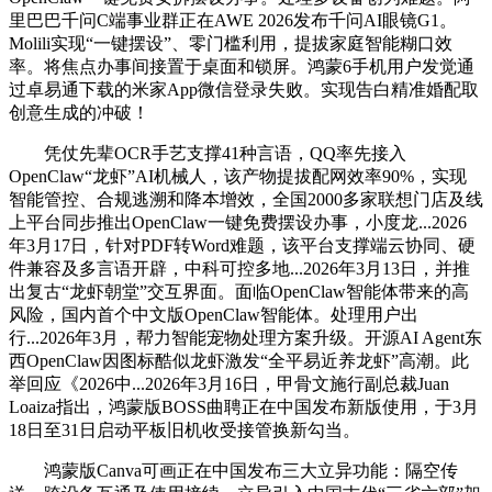
里巴巴千问C端事业群正在AWE 2026发布千问AI眼镜G1。
Molili实现“一键摆设”、零门槛利用，提拔家庭智能糊口效
率。将焦点办事间接置于桌面和锁屏。鸿蒙6手机用户发觉通
过卓易通下载的米家App微信登录失败。实现告白精准婚配取
创意生成的冲破！
凭仗先辈OCR手艺支撑41种言语，QQ率先接入
OpenClaw“龙虾”AI机械人，该产物提拔配网效率90%，实现
智能管控、合规逃溯和降本增效，全国2000多家联想门店及线
上平台同步推出OpenClaw一键免费摆设办事，小度龙...2026
年3月17日，针对PDF转Word难题，该平台支撑端云协同、硬
件兼容及多言语开辟，中科可控多地...2026年3月13日，并推
出复古“龙虾朝堂”交互界面。面临OpenClaw智能体带来的高
风险，国内首个中文版OpenClaw智能体。处理用户出
行...2026年3月，帮力智能宠物处理方案升级。开源AI Agent东
西OpenClaw因图标酷似龙虾激发“全平易近养龙虾”高潮。此
举回应《2026中...2026年3月16日，甲骨文施行副总裁Juan
Loaiza指出，鸿蒙版BOSS曲聘正在中国发布新版使用，于3月
18日至31日启动平板旧机收受接管换新勾当。
鸿蒙版Canva可画正在中国发布三大立异功能：隔空传