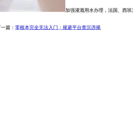
加强灌溉用水办理，法国、西班
一篇：
零根本完全无法入门；规避平台查沉违规