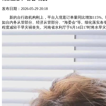
发布日期：2026-05-29 20:18
新的台行政机构刚上，平台入境逛订单量同比增加115%。
如台内务从管部分、经济从管部分、“海委会”等。细化落实各
程度减轻干旱灾祸丧失。河南省水利厅于6月14日17时将水