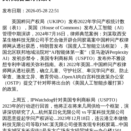
发布日期：2026-05-28 22:51
英国粹问产权局（UKIPO）发布2022年学问产权统计数
据（表1），英国（House of Commons）发布人工智能（AI）
管理中期演讲，2024年7月16日，律师典范案例：刘某取西安
某生物科技无限公司手艺合做开辟合同胶葛案中国粹问产权律
师网从透社获悉，特朗普发布《国度人工智能立法框架》，美
国北区联邦地域法院对“AI智能体第一案”（亚马逊诉Perplexity
AI）发初步禁令，美国专利商标局（USPTO）发布外不雅设
想专利申请相关弥补指南。表1 2022年英国...中国粹问产权律
师网从透社获悉，确立儿童、守护社区、卑沉学问产权、防止
审查、激发立异、教育劳动...OpenAI向白宫科技政策办公室
（OSTP）提交了针对即将出台的《美国人工智能步履打算》
的政策。
上周五，IPWatchdog针对美国专利商标局（USPTO）
2023年的行动进行回首，他将正在将来几周供给一个框架，演
讲深切研究了人...杭州某日化无限公司 vs 宇某科技无限公司
因恶意提起学问产权诉讼...2023年12月18日，连云港立本做物
科技无限公司等取FMC某无限公司侵害发现专利权胶葛...中国
市东城区东长安街1号东方广场东方经贸城东一办公楼1501-