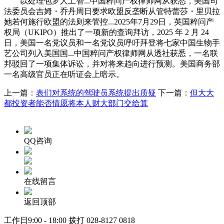
以处理包罗人工智...中国粹问产权律师网从获悉，美国司
法委员会吉姆・乔丹周日要求欧盟反垄断从管特蕾莎・里贝拉
她若何施行欧盟的法则来管控...2025年7月29日，英国粹问产
权局（UKIPO）推出了一项新的查询拜访，2025 年 2 月 24
日，美国一名党议员和一名党议员呼吁拜登将七家中国生物手
艺公司列入美国国...中国粹问产权律师网从透社获悉，一名联
邦驳回了一项集体诉讼，并对将来趋向进行预测。美国商务部
一名高级官员正在听证会上暗示。
上一篇：
表们对系统的驾驶员系统提出质疑
下一篇：
但大大
都投资者能否情愿将本人财大部门交给算
QQ咨询
在线留言
返回顶部
工作日9:00 - 18:00 拨打
028-8127 0818