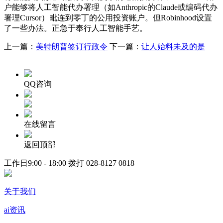
户能够将人工智能代办署理（如Anthropic的Claude或编码代办
署理Cursor）毗连到零丁的公用投资账户。但Robinhood设置
了一些办法。正急于奉行人工智能手艺。
上一篇：
美特朗普签订行政令
下一篇：
让人始料未及的是
QQ咨询
在线留言
返回顶部
工作日9:00 - 18:00 拨打
028-8127 0818
关于我们
ai资讯